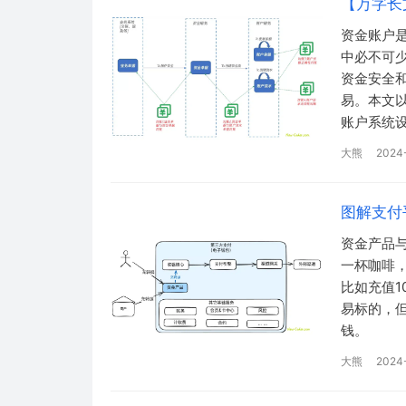
【万字长
资金账户
中必不可
资金安全
易。本文
账户系统
大熊
2024-
图解支付
资金产品
一杯咖啡
比如充值1
易标的，
钱。
大熊
2024