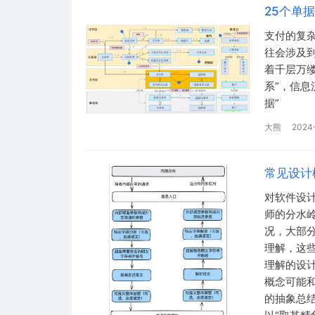
25个单
支付的复
往会涉及
着千层万
系”，信
据”
大熊
2024-
常见设计
对软件设
师的分水
况，大部
理解，这
理解的设
概念可能
的抽象总