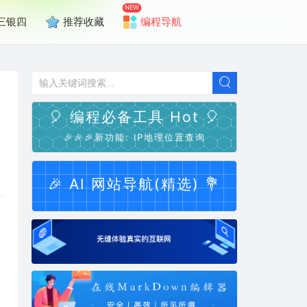
NEW
三银四
推荐收藏
编程导航
🎈 编程必备工具 Hot 🎈
🎉🎉🎉新功能: IP地理位置查询
🎉 AI 网站导航(精选) 💐