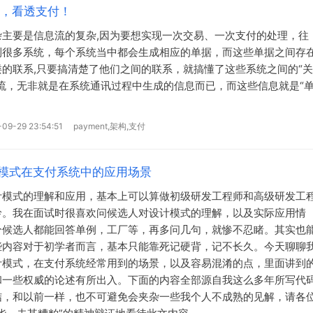
据，看透支付！
杂主要是信息流的复杂,因为要想实现一次交易、一次支付的处理，往
到很多系统，每个系统当中都会生成相应的单据，而这些单据之间存
缕的联系,只要搞清楚了他们之间的联系，就搞懂了这些系统之间的“关
息流，无非就是在系统通讯过程中生成的信息而已，而这些信息就是“
09-29 23:54:51
payment,架构,支付
模式在支付系统中的应用场景
计模式的理解和应用，基本上可以算做初级研发工程师和高级研发工
岭。我在面试时很喜欢问候选人对设计模式的理解，以及实际应用情
分候选人都能回答单例，工厂等，再多问几句，就惨不忍睹。其实也
些内容对于初学者而言，基本只能靠死记硬背，记不长久。今天聊聊
计模式，在支付系统经常用到的场景，以及容易混淆的点，里面讲到
和一些权威的论述有所出入。下面的内容全部源自我这么多年所写代
结，和以前一样，也不可避免会夹杂一些我个人不成熟的见解，请各